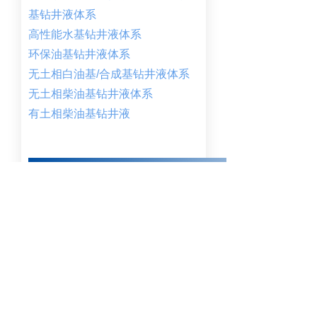
基钻井液体系
高性能水基钻井液体系
环保油基钻井液体系
无土相白油基/合成基钻井液体系
无土相柴油基钻井液体系
有土相柴油基钻井液
经典案例
1、 在塔里木油田某超深井使用油
基泥浆，成功挑战高温、复杂底
层，大幅度底层压力系数变化等作
业难题，顺利实现完井、试油。
2、在中石油川渝某页岩气水平井
侧钻泥浆服务中，使用合成基钻井