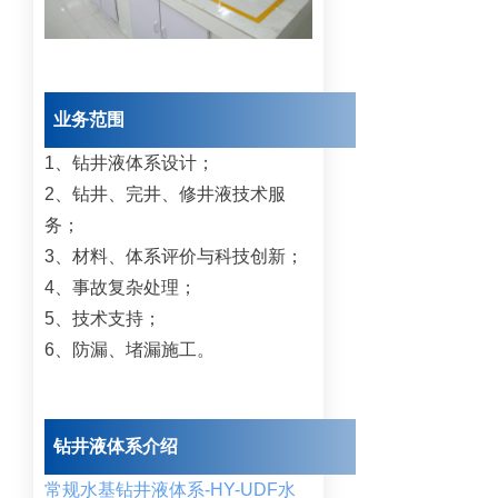
业务范围
1、钻井液体系设计；
2、钻井、完井、修井液技术服
务；
3、材料、体系评价与科技创新；
4、事故复杂处理；
5、技术支持；
6、防漏、堵漏施工。
钻井液体系介绍
常规水基钻井液体系-HY-UDF水