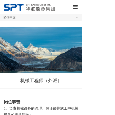
网站首页
끀
关于集团
简体中文
ꀅ
业务板块
研发制造
新闻动态
QHSE
投资者关系
机械工程师（外派）
加入我们
联系我们
岗位职责
1
、负责机械设备的管理、保证修井施工中机械
设备的正常运转；