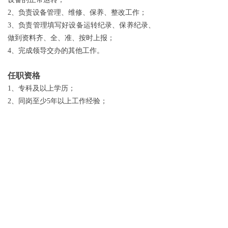
2
、负责设备管理、维修、保养、整改工作；
3
、负责管理填写好设备运转纪录、保养纪录、
做到资料齐、全、准、按时上报；
4
、完成领导交办的其他工作。
任职资格
1
、专科及以上学历；
2
、同岗至少5年以上工作经验；
3
、证照齐全，具备独立顶岗能力；
4
、身体健康，愿意长期在海外工作；
5
、工作地点：英语国家或俄语国家。
前一个：
无
ꂃ
后一个：
无
ꁹ
Copyright 2019 © sinopetroleum.com All Rights
Reserved 北京市朝阳区红军营东路甲8号鸿懋商务大